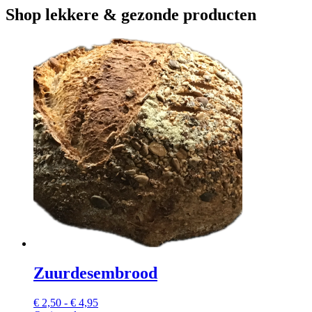
Shop lekkere & gezonde producten
Zuurdesembrood
Prijsklasse:
€
2,50
-
€
4,95