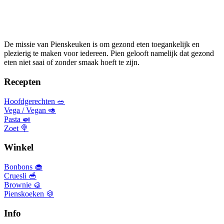
De missie van Pienskeuken is om gezond eten toegankelijk en
plezierig te maken voor iedereen. Pien gelooft namelijk dat gezond
eten niet saai of zonder smaak hoeft te zijn.
Recepten
Hoofdgerechten 🥗
Vega / Vegan 🥑
Pasta 🍛
Zoet 🍭
Winkel
Bonbons 🧁
Cruesli 🥣
Brownie 🥮
Pienskoeken 🍪
Info